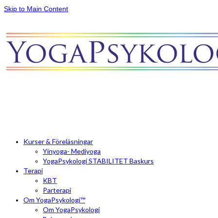
Skip to Main Content
Kurser & Föreläsningar
Yinyoga- Mediyoga
YogaPsykologi STABILITET Baskurs
Terapi
KBT
Parterapi
Om YogaPsykologi™
Om YogaPsykologi