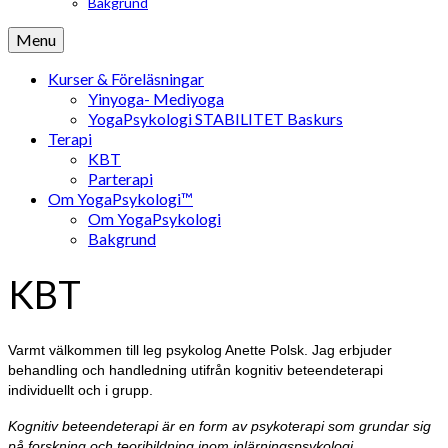
Bakgrund
Menu
Kurser & Föreläsningar
Yinyoga- Mediyoga
YogaPsykologi STABILITET Baskurs
Terapi
KBT
Parterapi
Om YogaPsykologi™
Om YogaPsykologi
Bakgrund
KBT
Varmt välkommen till leg psykolog Anette Polsk. Jag erbjuder
behandling och handledning utifrån kognitiv beteendeterapi
individuellt och i grupp.
Kognitiv beteendeterapi är en form av psykoterapi som grundar sig
på forskning och teoribildning inom inlärningspsykologi,