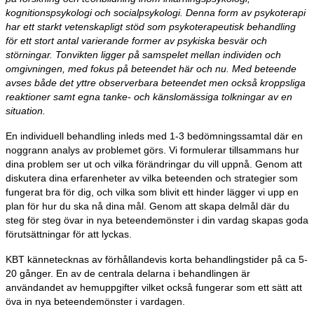
kognitionspsykologi och socialpsykologi. Denna form av psykoterapi
har ett starkt vetenskapligt stöd som psykoterapeutisk behandling
för ett stort antal varierande former av psykiska besvär och
störningar. Tonvikten ligger på samspelet mellan individen och
omgivningen, med fokus på beteendet här och nu. Med beteende
avses både det yttre observerbara beteendet men också kroppsliga
reaktioner samt egna tanke- och känslomässiga tolkningar av en
situation.
En individuell behandling inleds med 1-3 bedömningssamtal där en
noggrann analys av problemet görs. Vi formulerar tillsammans hur
dina problem ser ut och vilka förändringar du vill uppnå. Genom att
diskutera dina erfarenheter av vilka beteenden och strategier som
fungerat bra för dig, och vilka som blivit ett hinder lägger vi upp en
plan för hur du ska nå dina mål. Genom att skapa delmål där du
steg för steg övar in nya beteendemönster i din vardag skapas goda
förutsättningar för att lyckas.
KBT kännetecknas av förhållandevis korta behandlingstider på ca 5-
20 gånger. En av de centrala delarna i behandlingen är
användandet av hemuppgifter vilket också fungerar som ett sätt att
öva in nya beteendemönster i vardagen.